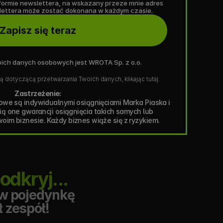
formie newslettera, na wskazany przeze mnie adres 
slettera może zostać dokonana w każdym czasie.
Zapisz się teraz
ich danych osobowych jest WROTA Sp. z o.o.
ą dotyczącą przetwarzania Twoich danych, klikając tutaj.  
Zastrzeżenie:
we są indywidualnymi osiągnięciami Marka Piaska i 
ią one gwarancji osiągnięcia takich samych lub 
m biznesie. Każdy biznes wiąże się z ryzykiem.
dkryj...
w pojedynkę 
ł zespół!