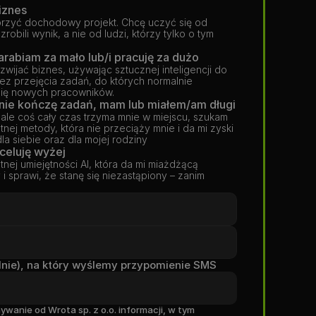
iznes
rzyć dochodowy projekt. Chcę uczyć się od 
robili wynik, a nie od ludzi, którzy tylko o tym 
arabiam za mało lub/i pracuję za dużo
zwijać biznes, używając sztucznej inteligencji do 
ez przejęcia zadań, do których normalnie 
mię nowych pracowników.
Prowadzę biznes, ale nie kończę zadań, mam lub miałem/am długi 
ale coś cały czas trzyma mnie w miejscu, szukam 
ej metody, która nie przeciąży mnie i da mi zyski 
la siebie oraz dla mojej rodziny
 celuję wyżej
tnej umiejętności AI, która da mi miażdżącą 
 sprawi, że stanę się niezastąpiony – zanim 
lnie), na który wyślemy przypomienie SMS
anie od Wrota sp. z o.o. informacji, w tym 