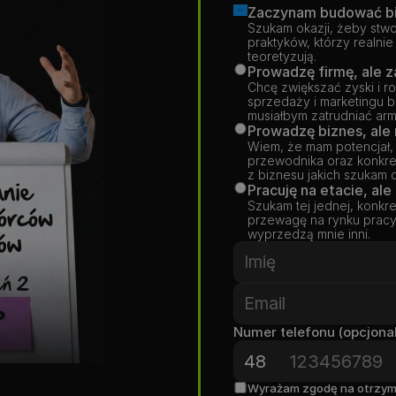
Zaczynam budować b
Szukam okazji, żeby stwo
praktyków, którzy realnie z
teoretyzują.
Prowadzę firmę, ale z
Chcę zwiększać zyski i ro
sprzedaży i marketingu b
musiałbym zatrudniać ar
Wiem, że mam potencjał, 
przewodnika oraz konkretn
z biznesu jakich szukam d
Pracuję na etacie, ale
Szukam tej jednej, konkre
przewagę na rynku pracy i
wyprzedzą mnie inni.
Numer telefonu (opcjona
Wyrażam zgodę na otrzymyw