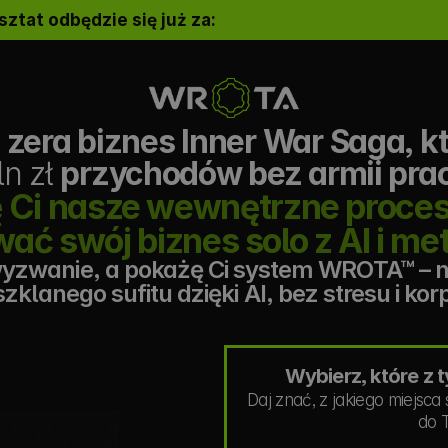
ztat odbędzie się już za:
zera biznes Inner War Saga, k
n zł 
przychodów bez armii pr
 Ci nasze wewnętrzne procesy
ać swój biznes solo z AI i m
 wyzwanie, a pokażę Ci system WROTA™ – 
szklanego sufitu dzięki AI, bez stresu i kor
Wybierz, które z t
Daj znać, z jakiego miejsca
do T