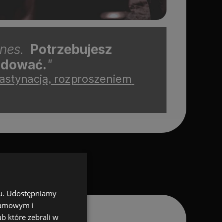
nes.  
Potrzebujesz 
udować.
"
astynacją, rozproszeniem 
chu. Udostępniamy
klamowym i
ub które zebrali w