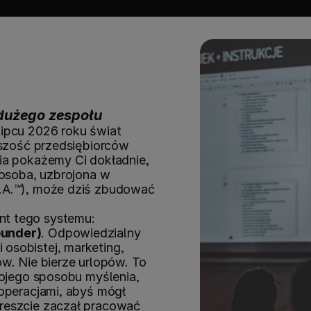
 dużego zespołu
ipcu 2026 roku świat 
kszość przedsiębiorców 
ia pokażemy Ci dokładnie, 
 osoba, uzbrojona w 
.A.™), może dziś zbudować 
nt tego systemu:
ounder)
. Odpowiedzialny 
sobistej, marketing, 
w. Nie bierze urlopów. To 
wojego sposobu myślenia, 
operacjami, abyś mógł 
reszcie zaczął pracować 