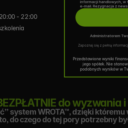
informacji handlowych, w 
e-mail. Rezygnacja z new
20:00 - 22:00
szkolenia
Administratorem Two
Zapoznaj się z pełną informacj
Przedstawione wyniki finanso
jego spółek. Nie stanow
podobnych wyników w Twoi
BEZPŁATNIE do wyzwania i o
ć” system WROTA™, dzięki któremu 
to, do czego do tej pory potrzebny by