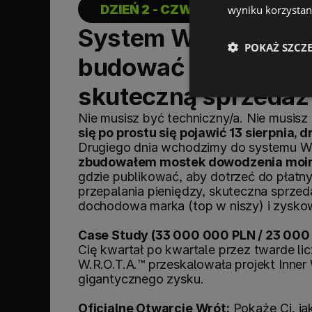
DZIEŃ 2 - CZWARTEK, 13 SIERPNI
wyniku korzystani
System WROTA™ AI: 
POKAŻ SZCZ
budować nowoczesny
skuteczną sprzedaż
Nie musisz być techniczny/a. Nie musis
się po prostu się pojawić 13 sierpnia, 
zbudowałem mostek dowodzenia moi
gdzie publikować, aby dotrzeć do płatny
przepalania pieniędzy, skuteczna sprzed
dochodowa marka (top w niszy) i zyskow
Case Study (33 000 000 PLN / 23 000 
Cię kwartał po kwartale przez twarde lic
W.R.O.T.A.™ przeskalowała projekt Inner
gigantycznego zysku.
Oficjalne Otwarcie Wrót:
 Pokażę Ci, ja