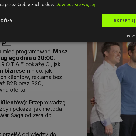
A
a przez Ciebie z ich usług.
Dowiedz się więcej
Jak 
EGÓŁY
AKCEPTUJ
 marketing i 
POWE
 📈
z umieć programować. 
Masz 
drugiego dnia o 20:00.
Drugiego dnia wchodzimy do systemu W.R.O.T.A.™ pokażę Ci, jak 
m biznesem
 – co, jak i 
ch klientów, reklama bez 
aż B2B oraz B2C, 
na oferta. 
Klientów):
 Przeprowadzę 
zby i pokaże, jak metoda 
 War Saga od zera do 
k przejść od wiedzy do 