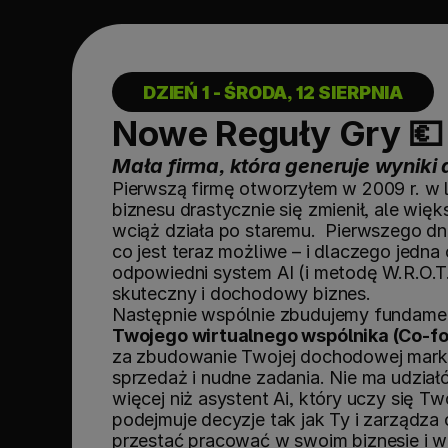
DZIEŃ 1 - ŚRODA, 12 SIERPNIA
Nowe Reguły Gry 💶
Mała firma, która generuje wyniki
Pierwszą firmę otworzyłem w 2009 r. w l
biznesu drastycznie się zmienił, ale wię
wciąż działa po staremu.  Pierwszego dn
co jest teraz możliwe – i dlaczego jedna
odpowiedni system AI (i metodę W.R.O.T
skuteczny i dochodowy biznes.
Następnie wspólnie zbudujemy fundame
Twojego wirtualnego wspólnika (Co-f
za zbudowanie Twojej dochodowej marki o
sprzedaż i nudne zadania. Nie ma udziałó
więcej niż asystent Ai, który uczy się T
podejmuje decyzje tak jak Ty i zarządza 
przestać pracować w swoim biznesie i w