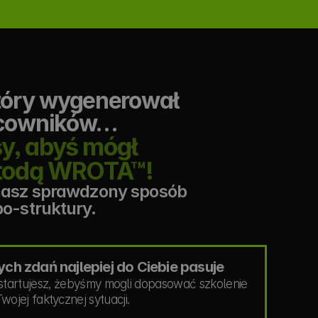
tóry wygenerował 
acowników…
, abyś mógł 
etodą WROTA™!
nasz sprawdzony sposób 
po-struktury.
ych zdań najlepiej do Ciebie pasuje
 startujesz, żebyśmy mogli dopasować szkolenie 
wojej faktycznej sytuacji.